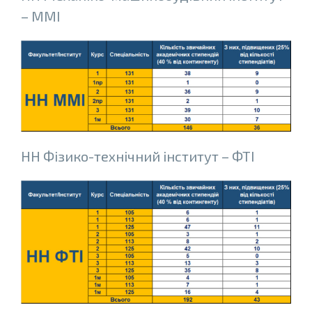
– ММІ
НН Фiзико-технiчний iнститут – ФТІ