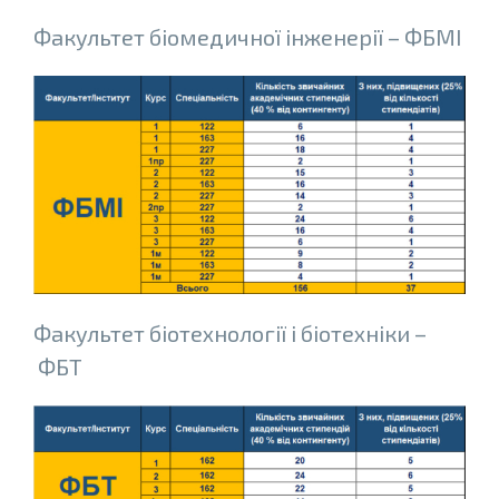
Факультет біомедичної інженерії – ФБМІ
Факультет бiотехнологiї i бiотехнiки –
ФБТ