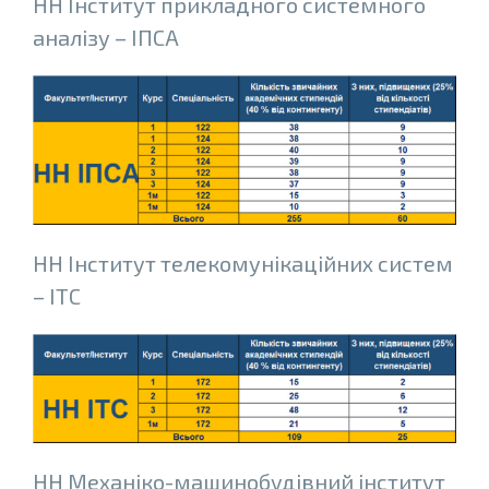
НН Інститут прикладного системного
аналiзу – ІПСА
НН Iнститут телекомунiкацiйних систем
– ІТС
НН Механiко-машинобудiвний iнститут