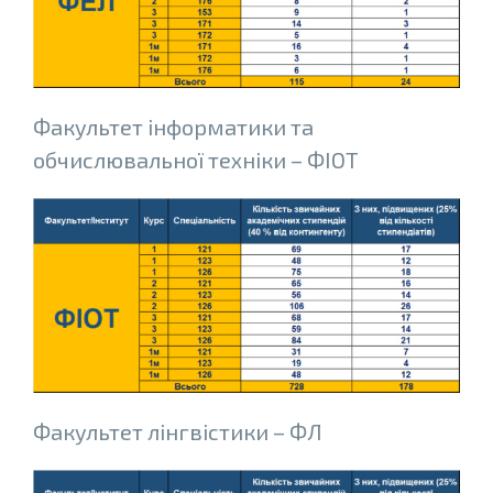
Факультет iнформатики та
обчислювальної технiки – ФІОТ
Факультет лiнгвiстики – ФЛ