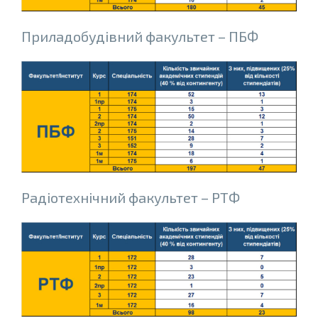
Приладобудiвний факультет – ПБФ
Радiотехнiчний факультет – РТФ