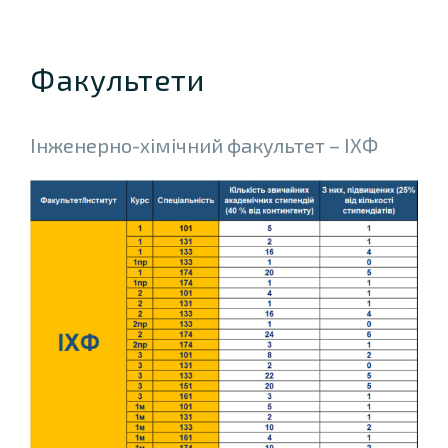
Факультети
Інженерно-хiмiчний факультет – ІХФ