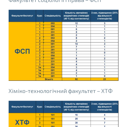
Хiмiко-технологiчний факультет – ХТФ