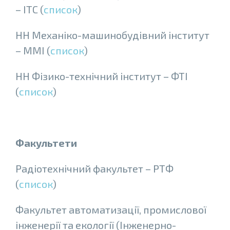
– ІТС (
список
)
НН Механiко-машинобудiвний iнститут
– ММІ (
список
)
НН Фiзико-технiчний iнститут – ФТІ
(
список
)
Факультети
Радiотехнiчний факультет – РТФ
(
список
)
Факультет автоматизації, промислової
інженерії та екології (Інженерно-