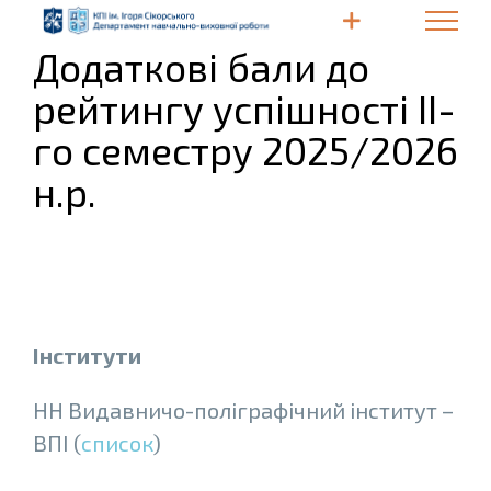
Skip
to
Додаткові бали до
content
рейтингу успішності ІІ-
го семестру 2025/2026
н.р.
Інститути
НН Видавничо-полiграфiчний інститут –
ВПІ (
список
)