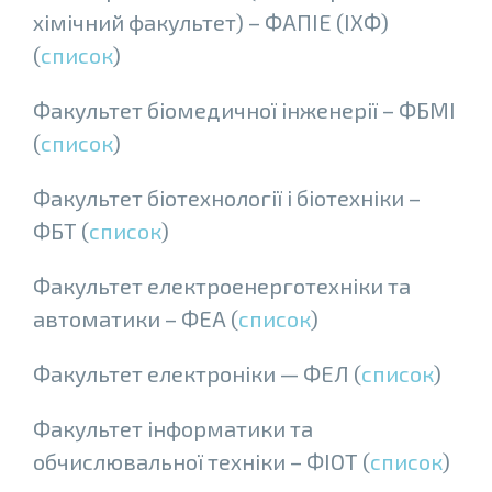
хiмiчний факультет) – ФАПІЕ (ІХФ)
(
список
)
Факультет біомедичної інженерії – ФБМІ
(
список
)
Факультет бiотехнологiї i бiотехнiки –
ФБТ (
список
)
Факультет електроенерготехнiки та
автоматики – ФЕА (
список
)
Факультет електроніки — ФЕЛ (
список
)
Факультет iнформатики та
обчислювальної технiки – ФІОТ (
список
)