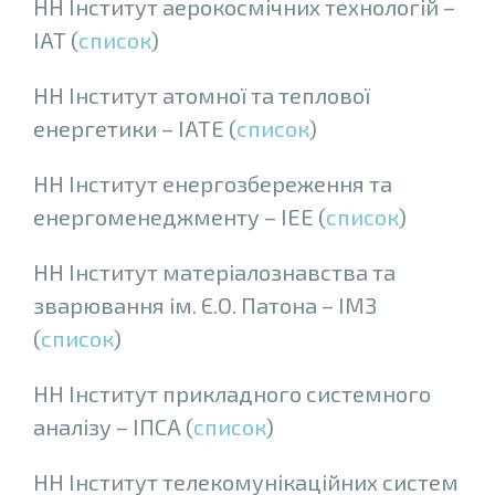
НН Інститут аерокосмічних технологій –
ІАТ (
список
)
НН Інститут атомної та теплової
енергетики – ІАТЕ (
список
)
НН Інститут енергозбереження та
енергоменеджменту – ІЕЕ (
список
)
НН Інститут матеріалознавства та
зварювання ім. Є.О. Патона – ІМЗ
(
список
)
НН Інститут прикладного системного
аналiзу – ІПСА (
список
)
НН Iнститут телекомунiкацiйних систем