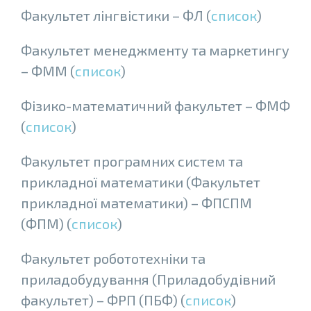
Факультет лiнгвiстики – ФЛ (
список
)
Факультет менеджменту та маркетингу
– ФММ (
список
)
Фiзико-математичний факультет – ФМФ
(
список
)
Факультет програмних систем та
прикладної математики (Факультет
прикладної математики) – ФПСПМ
(ФПМ) (
список
)
Факультет робототехніки та
приладобудування (Приладобудiвний
факультет) – ФРП (ПБФ) (
список
)