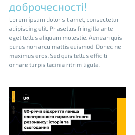
доброчесності!
Lorem ipsum dolor sit amet, consectetur
adipiscing elit. Phasellus fringilla ante
eget tellus aliquam molestie. Aenean quis
purus non arcu mattis euismod. Donec ne
maximus eros. Sed quis tellus efficiti
ornare turpis lacinia ritrim ligula.